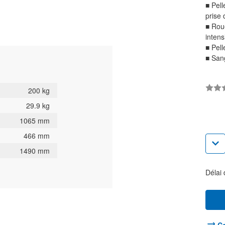
■
Pelle
prise 
■
Roue
intens
■
Pell
■
Sang
200 kg
29.9 kg
1065 mm
Stock
466 mm
actuel:
Dimi
la
1490 mm
quan
pour
Diab
Délai 
mont
esca
élec
CU
200
kg
-
Réf.