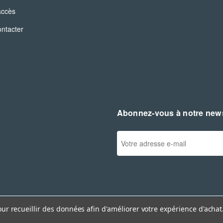
accès
ntacter
Abonnez-vous à notre news
A
d
r
e
s
s
e
our recueillir des données afin d'améliorer votre expérience d'achat
e
-