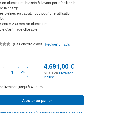
 en aluminium, biaisée à l'avant pour faciliter la
de la charge.
s pleines en caoutchouc pour une utilisation
ive
e 250 x 230 mm en aluminium
le d'arrimage clipsable
(Pas encore d'avis)
Rédiger un avis
4.691,00 €
nuer
Augmenter
plus TVA
Livraison
la
incluse
tité
quantité
pour
le
Diable
de livraison jusqu'à 4 Jours
e-
monte-
lier
escalier
trique
électrique
CU
200
kg
-
Réf.