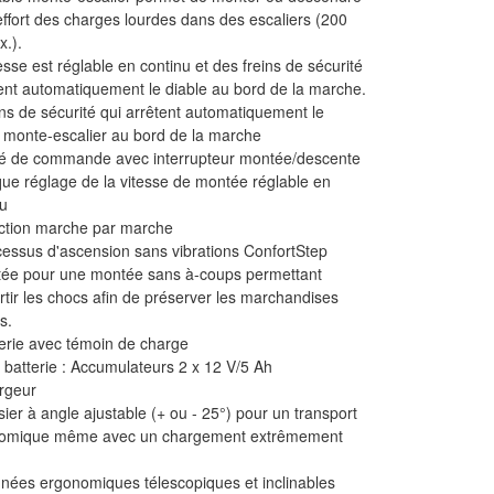
ffort des charges lourdes dans des escaliers (200
x.).
esse est réglable en continu et des freins de sécurité
ent automatiquement le diable au bord de la marche.
ns de sécurité qui arrêtent automatiquement le
e monte-escalier au bord de la marche
é de commande avec interrupteur montée/descente
que réglage de la vitesse de montée réglable en
nu
tion marche par marche
essus d'ascension sans vibrations ConfortStep
tée pour une montée sans à-coups permettant
tir les chocs afin de préserver les marchandises
s.
erie avec témoin de charge
 batterie : Accumulateurs 2 x 12 V/5 Ah
rgeur
ier à angle ajustable (+ ou - 25°) pour un transport
omique même avec un chargement extrêmement
nées ergonomiques télescopiques et inclinables