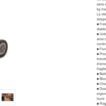
sans e
kg ma
La vit
stopp
■
Frei
diabl
■
Unit
ainsi 
conti
■
Fonc
■
Proc
breve
d'amor
fragile
■
Batt
■
Bloc
■
Cha
■
Doss
ergon
lourd
■
Poig