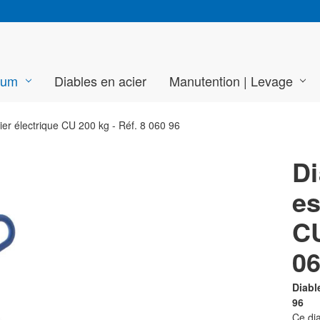
ium
Diables en acier
Manutention | Levage
ier électrique CU 200 kg - Réf. 8 060 96
Di
es
CU
06
Diabl
96
Ce di