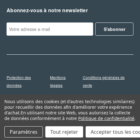
Abonnez-vous à notre newsletter
A
d
r
e
s
s
e
e
Protection des
Mentions
Conditions générales de
-
m
données
légales
vente
a
i
© 2026 EXPRESSO France
Nous utilisons des cookies (et d'autres technologies similaires)
l
pour recueillir des données afin d'améliorer votre expérience
d'achat.
En utilisant notre site Web, vous autorisez la collecte
de données conformément à notre
Politique de confidentialité
.
Paramètres
Tout rejeter
Accepter tous les co