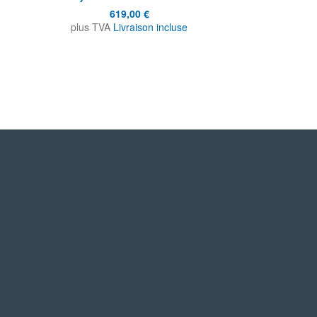
619,00 €
61
plus TVA
Livraison incluse
plus TVA
L