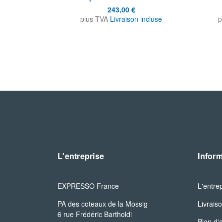
243,00 €
plus TVA
Livraison incluse
p
L'entreprise
Infor
EXPRESSO France
L'entre
PA des coteaux de la Mossig

Livrais
6 rue Frédéric Bartholdi

Plan d'