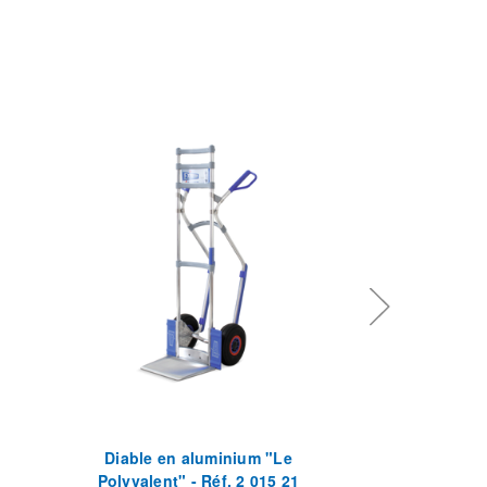
Diable en aluminium "Le
Diable polyvale
Polyvalent" - Réf. 2 015 21
Réf. 