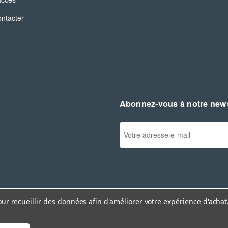
ntacter
Abonnez-vous à notre news
A
d
r
e
s
s
e
our recueillir des données afin d'améliorer votre expérience d'achat
e
-
ions générales de vente
© 2026 EXPRESSO Fran
m