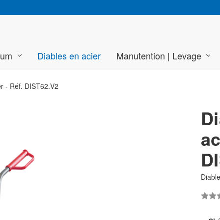
ium
Diables en acier
Manutention | Levage
er - Réf. DIST62.V2
Di
ac
D
Diable