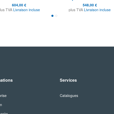
604,00 €
548,00 €
lus TVA
Livraison incluse
plus TVA
Livraison incluse
mations
Services
prise
Catalogues
on
accès