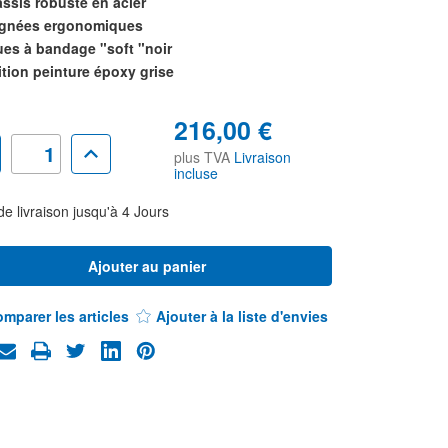
ssis robuste en acier
gnées ergonomiques
es à bandage "soft "noir
ition peinture époxy grise
216,00 €
nuer
Augmenter
plus TVA
Livraison
la
incluse
tité
quantité
pour
le
Diable
de livraison jusqu'à 4 Jours
valent
polyvalent
en
acier
-
Réf.
62.V2
DIST62.V2
mparer les articles
Ajouter à la liste d'envies