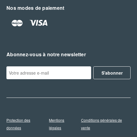
Nos modes de paiement
Abonnez-vous à notre newsletter
A
d
r
e
s
s
e
e
Protection des
Mentions
Conditions générales de
-
m
données
légales
vente
a